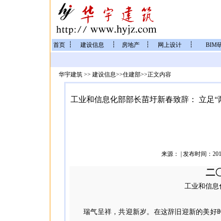
┆
┆
┆
┆
首页
建设信息
房地产
网上设计
BIM
华宇建筑
>>
建设信息
>>
住建部
>>正文内容
工业和信息化部部长苗圩新春致辞： 立足“
来源：
| 发布时间：2019-
二
工业和信息
瑞气呈祥，共迎新岁。在这辞旧迎新的美好