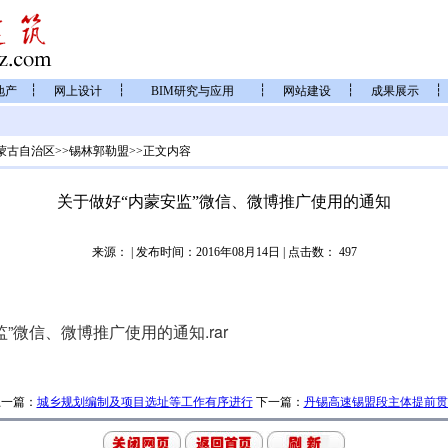
┆
┆
┆
┆
┆
地产
网上设计
BIM研究与应用
网站建设
成果展示
蒙古自治区
>>
锡林郭勒盟
>>正文内容
关于做好“内蒙安监”微信、微博推广使用的通知
来源：
| 发布时间：2016年08月14日 | 点击数：
497
”微信、微博推广使用的通知.rar
上一篇：
城乡规划编制及项目选址等工作有序进行
下一篇：
丹锡高速锡盟段主体提前贯